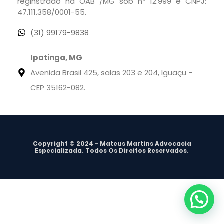
reginstrado na OAB /MG sob nº 12.999 e CNPJ:
47.111.358/0001-55.
(31) 99179-9838
Ipatinga, MG
Avenida Brasil 425, salas 203 e 204, Iguaçu -
CEP 35162-082.
Copyright © 2024 - Mateus Martins Advocacia
Especializada. Todos Os Direitos Reservados.