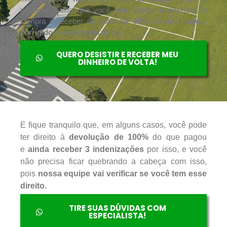
negócio,
saiba que você
tem direito a desistir
da
compra e receber de volta
até 90% do que pagou,
corrigido e em parcela única.
QUERO DESISTIR E RECEBER MEU
DINHEIRO DE VOLTA!
E fique tranquilo que, em alguns casos, você pode
ter direito à
devolução de 100%
do que pagou
e
ainda receber 3 indenizações
por isso, e você
não precisa ficar quebrando a cabeça com isso,
pois
nossa equipe vai verificar se você tem esse
direito.
TIRE SUAS DÚVIDAS COM
ESPECIALISTA!