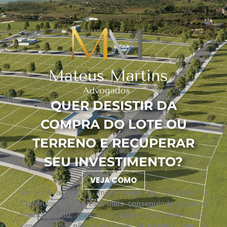
QUER DESISTIR DA
COMPRA DO LOTE OU
TERRENO E RECUPERAR
SEU INVESTIMENTO?
VEJA COMO
Se você adquiriu o imóvel direto da Loteadora ou
Construtora e
não está mais conseguindo pagar o
financiamento,
ou se por algum outro motivo você
simplesmente
não quer mais prosseguir com o