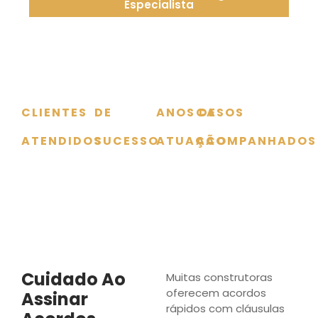
Especialista
0
+
0
%
0
+
0
+
CLIENTES
DE
ANOS DE
CASOS
ATENDIDOS
SUCESSO
ATUAÇÃO
ACOMPANHADOS
Cuidado Ao
Muitas construtoras
oferecem acordos
Assinar
rápidos com cláusulas